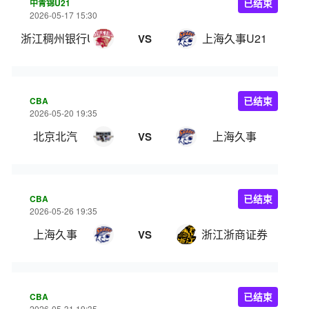
中青锦U21
已结束
2026-05-17 15:30
浙江稠州银行U21
上海久事U21
VS
CBA
已结束
2026-05-20 19:35
北京北汽
上海久事
VS
CBA
已结束
2026-05-26 19:35
上海久事
浙江浙商证券
VS
CBA
已结束
2026-05-31 19:35