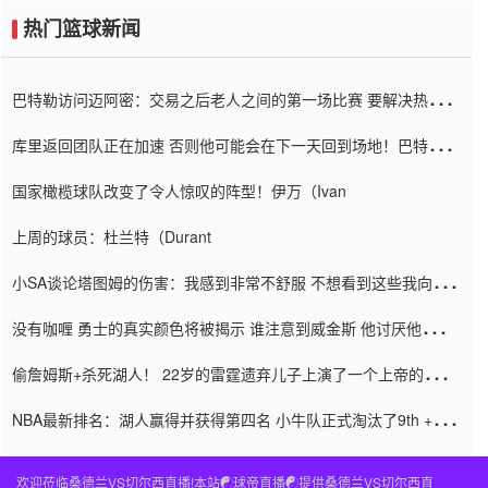
热门篮球新闻
巴特勒访问迈阿密：交易之后老人之间的第一场比赛 要解决热情的
怨恨
库里返回团队正在加速 否则他可能会在下一天回到场地！巴特勒迈
阿密的纸牌游戏引起了人们的关注
国家橄榄球队改变了令人惊叹的阵型！伊万（Ivan
上周的球员：杜兰特（Durant
小SA谈论塔图姆的伤害：我感到非常不舒服 不想看到这些我向他
道歉
没有咖喱 勇士的真实颜色将被揭示 谁注意到威金斯 他讨厌他的老
老板
偷詹姆斯+杀死湖人！ 22岁的雷霆遗弃儿子上演了一个上帝的剧
本：疯狂的反击争夺1亿元人民币的合同
NBA最新排名：湖人赢得并获得第四名 小牛队正式淘汰了9th + 76
人
欢迎莅临桑德兰VS切尔西直播!本站☯球帝直播☯提供桑德兰VS切尔西直