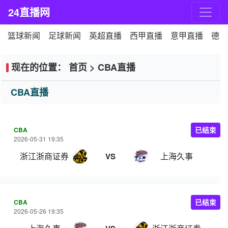
24直播网
篮球新闻
足球新闻
英超直播
西甲直播
意甲直播
德甲
现在的位置：
首页
>
CBA直播
CBA直播
CBA
已结束
2026-05-31 19:35
浙江浙商证券
上海久事
VS
CBA
已结束
2026-05-26 19:35