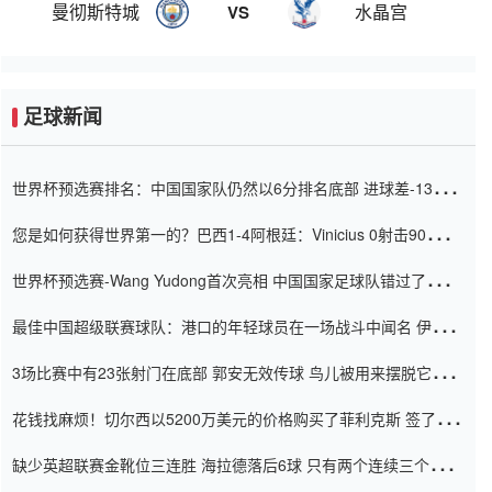
曼彻斯特城
水晶宫
VS
足球新闻
世界杯预选赛排名：中国国家队仍然以6分排名底部 进球差-13令人
震惊
您是如何获得世界第一的？巴西1-4阿根廷：Vinicius 0射击90分钟
内
世界杯预选赛-Wang Yudong首次亮相 中国国家足球队错过了世界
杯0-2
最佳中国超级联赛球队：港口的年轻球员在一场战斗中闻名 伊万放
弃了泰桑（Taishan）
3场比赛中有23张射门在底部 郭安无效传球 鸟儿被用来摆脱它
Setien痴迷于三名后卫
花钱找麻烦！切尔西以5200万美元的价格购买了菲利克斯 签了7年
并在半年内租了夏窗口
缺少英超联赛金靴位三连胜 海拉德落后6球 只有两个连续三个连续
三靴