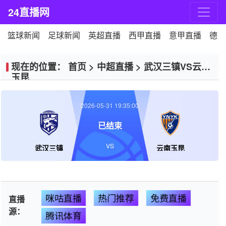
24直播网
篮球新闻
足球新闻
英超直播
西甲直播
意甲直播
德甲
现在的位置：
首页
>
中超直播
>
武汉三镇VS云南
玉昆
2026-05-31 19:35:00
已结束
VS
武汉三镇
云南玉昆
咪咕直播
热门推荐
免费直播
直播
源：
腾讯体育