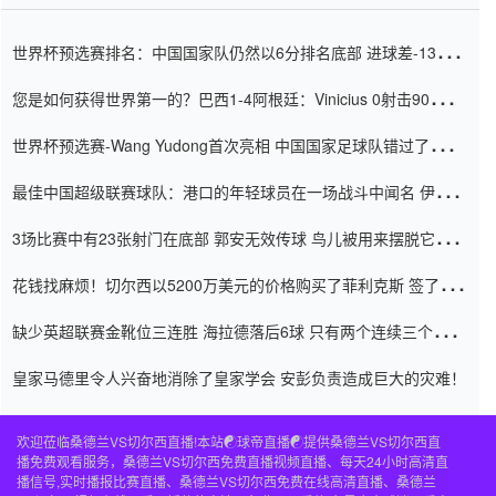
世界杯预选赛排名：中国国家队仍然以6分排名底部 进球差-13令人
震惊
您是如何获得世界第一的？巴西1-4阿根廷：Vinicius 0射击90分钟
内
世界杯预选赛-Wang Yudong首次亮相 中国国家足球队错过了世界
杯0-2
最佳中国超级联赛球队：港口的年轻球员在一场战斗中闻名 伊万放
弃了泰桑（Taishan）
3场比赛中有23张射门在底部 郭安无效传球 鸟儿被用来摆脱它
Setien痴迷于三名后卫
花钱找麻烦！切尔西以5200万美元的价格购买了菲利克斯 签了7年
并在半年内租了夏窗口
缺少英超联赛金靴位三连胜 海拉德落后6球 只有两个连续三个连续
三靴
皇家马德里令人兴奋地消除了皇家学会 安彭负责造成巨大的灾难！
欢迎莅临桑德兰VS切尔西直播!本站☯球帝直播☯提供桑德兰VS切尔西直
播免费观看服务，桑德兰VS切尔西免费直播视频直播、每天24小时高清直
播信号,实时播报比赛直播、桑德兰VS切尔西免费在线高清直播、桑德兰