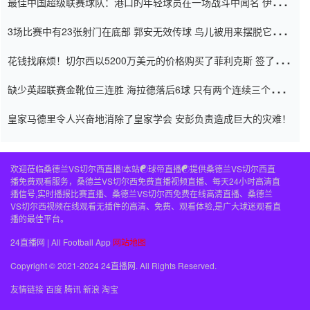
最佳中国超级联赛球队：港口的年轻球员在一场战斗中闻名 伊万放
弃了泰桑（Taishan）
3场比赛中有23张射门在底部 郭安无效传球 鸟儿被用来摆脱它
Setien痴迷于三名后卫
花钱找麻烦！切尔西以5200万美元的价格购买了菲利克斯 签了7年
并在半年内租了夏窗口
缺少英超联赛金靴位三连胜 海拉德落后6球 只有两个连续三个连续
三靴
皇家马德里令人兴奋地消除了皇家学会 安彭负责造成巨大的灾难！
欢迎莅临桑德兰VS切尔西直播!本站☯球帝直播☯提供桑德兰VS切尔西直
播免费观看服务，桑德兰VS切尔西免费直播视频直播、每天24小时高清直
播信号,实时播报比赛直播、桑德兰VS切尔西免费在线高清直播、桑德兰
VS切尔西视频在线观看无插件的高清、免费、观看体验,是广大球迷观看直
播的最佳平台。
24直播网 | All Football App
网站地图
Copyright © 2021-2024 24直播网. All Rights Reserved.
友情链接
百度
腾讯
新浪
淘宝