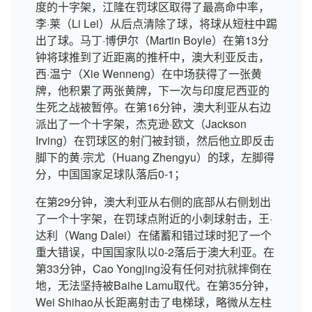
度的十字架，江隆在罚球区取得了最高命中率，
李·莱（Li Lei）从后点清除了球，将球从短柱中踢
出了球。马丁·博伊尔（Martin Boyle）在第13分
钟将球推到了近距离的推杆中，澳大利亚反击，
西·温宁（Xie Wenneng）在中场获得了一张黄
牌，他积累了两张黄牌，下一次与印度尼西亚的
生死之战被暂停。在第16分钟，澳大利亚从右边
派出了一个十字架，杰克逊·欧文（Jackson
Irving）在罚球区的射门被封锁，然后他立即反击
脚下的黄·宗尤（Huang Zhengyu）的球，左脚得
分，中国国家足球队落后0-1；
在第29分钟，澳大利亚从右侧的底部从右侧划出
了一个十字架，在罚球点附近的小刺球射击，王·
达利（Wang Dalei）在储蓄和错过球时犯了一个
重大错误，中国国家队以0-2落后于澳大利亚。在
第33分钟，Cao Yongjing没有任何对抗就摔倒在
地，无法坚持被Baihe Lamu取代。在第35分钟，
Wei Shihao从长距离射击了电梯球，略微从左柱