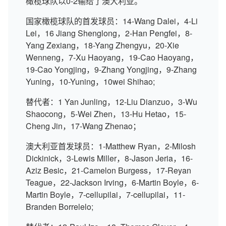
橄榄球队以0-2输给了澳大利亚。
国家橄榄球队的首发球员：14-Wang Dalei，4-Li
Lei，16 Jiang Shenglong，2-Han Pengfei，8-
Yang Zexiang，18-Yang Zhengyu，20-Xie
Wenneng，7-Xu Haoyang，19-Cao Haoyang，
19-Cao Yongjing，9-Zhang Yongjing，9-Zhang
Yuning，10-Yuning，10wei Shihao;
替代者：1 Yan Junling，12-Liu Dianzuo，3-Wu
Shaocong，5-Wei Zhen，13-Hu Hetao，15-
Cheng Jin，17-Wang Zhenao；
澳大利亚首发球员：1-Matthew Ryan，2-Milosh
Dickinick，3-Lewis Miller，8-Jason Jeria，16-
Aziz Besic，21-Camelon Burgess，17-Reyan
Teague，22-Jackson Irving，6-Martin Boyle，6-
Martin Boyle，7-cellupilai，7-cellupilai，11-
Branden Borrelelo;