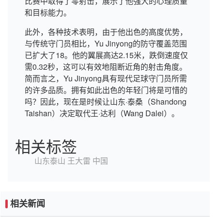
比赛中取得了零射击，展示了他强大的心理质量
和目标能力。
此外，各种技术表明，由于他出色的高度优势，
与传统守门员相比，Yu Jinyong的防守覆盖范围
已扩大了18。他的翼展高达2.15米，跌倒速度仅
需0.32秒，这可以有效地阻断近角的射击角度。
简而言之，Yu Jinyong具有现代足球守门员所需
的许多品质。拥有如此出色的年轻门将是可惜的
吗？因此，现在是时候让山东·泰桑（Shandong
Taishan）决定取代王·达利（Wang Dalei）。
相关标签
山东泰山
王大雷
中国
相关新闻