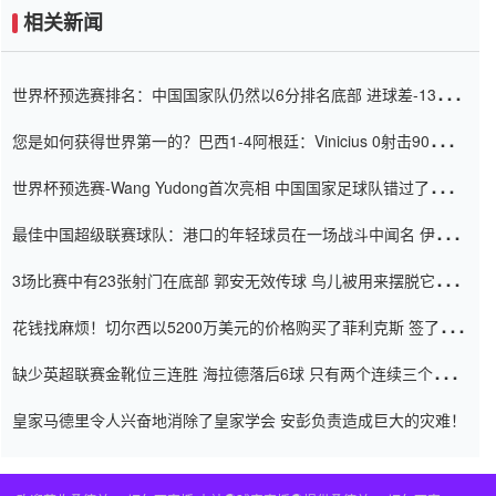
相关新闻
世界杯预选赛排名：中国国家队仍然以6分排名底部 进球差-13令人
震惊
您是如何获得世界第一的？巴西1-4阿根廷：Vinicius 0射击90分钟
内
世界杯预选赛-Wang Yudong首次亮相 中国国家足球队错过了世界
杯0-2
最佳中国超级联赛球队：港口的年轻球员在一场战斗中闻名 伊万放
弃了泰桑（Taishan）
3场比赛中有23张射门在底部 郭安无效传球 鸟儿被用来摆脱它
Setien痴迷于三名后卫
花钱找麻烦！切尔西以5200万美元的价格购买了菲利克斯 签了7年
并在半年内租了夏窗口
缺少英超联赛金靴位三连胜 海拉德落后6球 只有两个连续三个连续
三靴
皇家马德里令人兴奋地消除了皇家学会 安彭负责造成巨大的灾难！