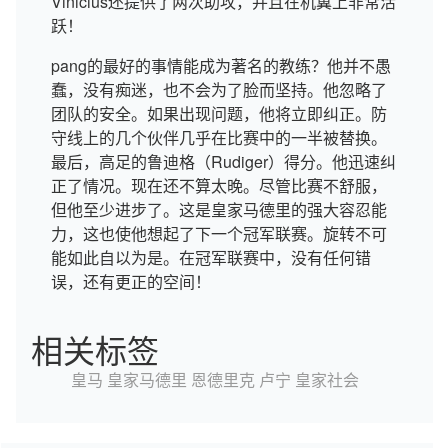
Vinicius还提供了两次助攻，并且在机翼上非常活
跃！
pang的最好的事情能成为著名的教练？他并不愚
蠢，没有痴迷，也不会为了脸而坚持。他忽略了
团队的安全。如果出现问题，他将立即纠正。防
守线上的几个伙伴几乎在比赛中的一半被替换。
最后，高足的鲁迪格（Rudiger）得分。他迅速纠
正了情况。现在还不算太晚。尽管比赛不舒服，
但他至少进步了。这是皇家马德里的强大容忍能
力，这也使他想起了下一个冠军联赛。旋转不可
能如此自以为是。在冠军联赛中，没有任何错
误，还有更正的空间！
相关标签
皇马
皇家马德里
恩德里克
卢宁
皇家社会