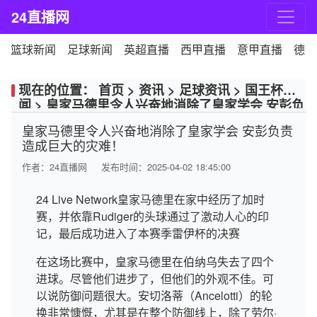
24直播网
篮球新闻
足球新闻
英超直播
西甲直播
意甲直播
德甲
现在的位置：
首页
>
资讯
>
足球资讯
>
国王杯新
闻
>
皇家马德里令人兴奋地消除了皇家学会 安彭负
责造成巨大的灾难！
皇家马德里令人兴奋地消除了皇家学会 安彭负责
造成巨大的灾难！
作者：
24直播网
发布时间：2025-04-02 18:45:00
24 Live Network皇家马德里在家中经历了加时
赛，并依靠Rudiger的头球通过了激动人心的印
记，最后成功进入了本赛季雷伊杯的决赛
在这场比赛中，皇家马德里在伯纳乌失去了四个
进球。尽管他们进步了，但他们的外观不佳。可
以说防御问题很大。安切洛蒂（Ancelotti）的轮
换非常慷慨，尤其是在整个防御线上，除了劳尔·