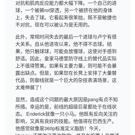
对抗和肌肉反应能力都大幅下降。一个自己的进
球，一个被裤rot穿透，另一个被挤在他的身体
上，失去了球。它看起来很笨拙，既不是敏捷也
不对抗，现在可以被认为是无用的。
此外，常规时间失去的最后一个进球与卢宁有很
大关系。自从他进攻以来，他不得不击球。结
果，他只触球球，可能会放慢球，这使对手感到
舒适。因此，皇家马德里防守线上的替代品实际
上不值得赞美。如果有主要力量，则可能不会暴
露出缺点。但是，如果您在长凳上安排了大量替
代品，防御线就是一个巨大的杂技表演场景，这
太难伸展了！
显然，造成这个问题的最大原因是pang有点不知
所措。幸运的是，前线的超级巨星都处于在线状
态。 Enderick就像一只小马。他既有反向关注的
影响，又具有良好的技能。他值得在巴西生产。
他感觉就像是360p标准定义脂肪！今天，