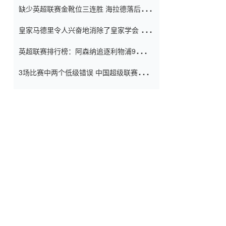
缺少英超联赛金靴位三连胜 海拉德落后6球
窗口
只有两个连续三个连续三靴
皇家马德里令人兴奋地消除了皇家学会 安
彭负责造成巨大的灾难！
英超联赛排行榜：阿森纳追逐利物浦9分 曼
联连续三件坏事
3场比赛中两个低级错误 中国超级联赛的前
守门员很老 是时候让位了 最好的继任者出
现