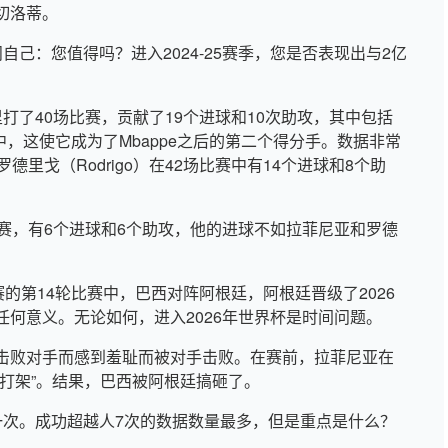
切洛蒂。
不问自己：您值得吗？进入2024-25赛季，您是否表现出与2亿
德里打了40场比赛，贡献了19个进球和10次助攻，其中包括
中，这使它成为了Mbappe之后的第二个得分手。数据非常
里戈（Rodrigo）在42场比赛中有14个进球和8个助
。
赛，有6个进球和6个助攻，他的进球不如拉菲尼亚和罗德
的第14轮比赛中，巴西对阵阿根廷，阿根廷晋级了2026
何意义。无论如何，进入2026年世界杯是时间问题。
击败对手而感到羞耻而被对手击败。在赛前，拉菲尼亚在
打架”。结果，巴西被阿根廷搞砸了。
拍摄一次。成功超越人7次的数据数量最多，但是重点是什么？