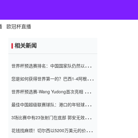
播
欧冠杯直播
相关新闻
世界杯预选赛排名：中国国家队仍然以6分
排名底部 进球差-13令人震惊
您是如何获得世界第一的？巴西1-4阿根
廷：Vinicius 0射击90分钟内
世界杯预选赛-Wang Yudong首次亮相 中国
国家足球队错过了世界杯0-2
最佳中国超级联赛球队：港口的年轻球员在
一场战斗中闻名 伊万放弃了泰桑
3场比赛中有23张射门在底部 郭安无效传球
（Taishan）
鸟儿被用来摆脱它 Setien痴迷于三名后卫
花钱找麻烦！切尔西以5200万美元的价格
购买了菲利克斯 签了7年 并在半年内租了夏