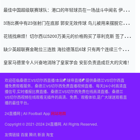
杯0-2
最佳中国超级联赛球队：港口的年轻球员在一场战斗中闻名 伊万放
弃了泰桑（Taishan）
3场比赛中有23张射门在底部 郭安无效传球 鸟儿被用来摆脱它
Setien痴迷于三名后卫
花钱找麻烦！切尔西以5200万美元的价格购买了菲利克斯 签了7年
并在半年内租了夏窗口
缺少英超联赛金靴位三连胜 海拉德落后6球 只有两个连续三个连续
三靴
皇家马德里令人兴奋地消除了皇家学会 安彭负责造成巨大的灾难！
欢迎莅临桑德兰VS切尔西直播!本站☯球帝直播☯提供桑德兰VS切尔西直
播免费观看服务，桑德兰VS切尔西免费直播视频直播、每天24小时高清直
播信号,实时播报比赛直播、桑德兰VS切尔西免费在线高清直播、桑德兰
VS切尔西视频在线观看无插件的高清、免费、观看体验,是广大球迷观看直
播的最佳平台。
24直播网 | All Football App
网站地图
Copyright © 2021-2024 24直播网. All Rights Reserved.
友情链接
百度
腾讯
新浪
淘宝