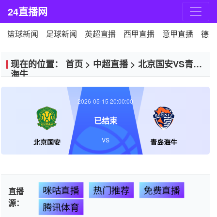
24直播网
篮球新闻
足球新闻
英超直播
西甲直播
意甲直播
德甲
现在的位置：
首页
>
中超直播
>
北京国安VS青岛
海牛
2026-05-15 20:00:00
已结束
VS
北京国安
青岛海牛
咪咕直播
热门推荐
免费直播
直播
源：
腾讯体育