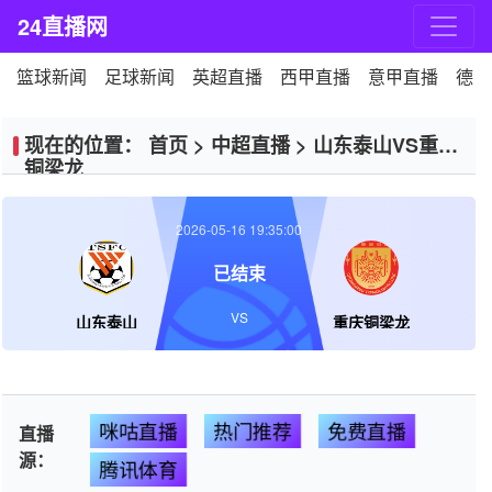
24直播网
篮球新闻
足球新闻
英超直播
西甲直播
意甲直播
德甲
现在的位置：
首页
>
中超直播
>
山东泰山VS重庆
铜梁龙
2026-05-16 19:35:00
已结束
VS
山东泰山
重庆铜梁龙
咪咕直播
热门推荐
免费直播
直播
源：
腾讯体育