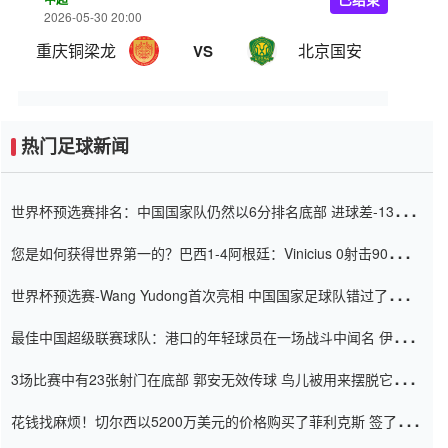
2026-05-30 20:00
重庆铜梁龙
北京国安
VS
热门足球新闻
世界杯预选赛排名：中国国家队仍然以6分排名底部 进球差-13令人
震惊
您是如何获得世界第一的？巴西1-4阿根廷：Vinicius 0射击90分钟
内
世界杯预选赛-Wang Yudong首次亮相 中国国家足球队错过了世界
杯0-2
最佳中国超级联赛球队：港口的年轻球员在一场战斗中闻名 伊万放
弃了泰桑（Taishan）
3场比赛中有23张射门在底部 郭安无效传球 鸟儿被用来摆脱它
Setien痴迷于三名后卫
花钱找麻烦！切尔西以5200万美元的价格购买了菲利克斯 签了7年
并在半年内租了夏窗口