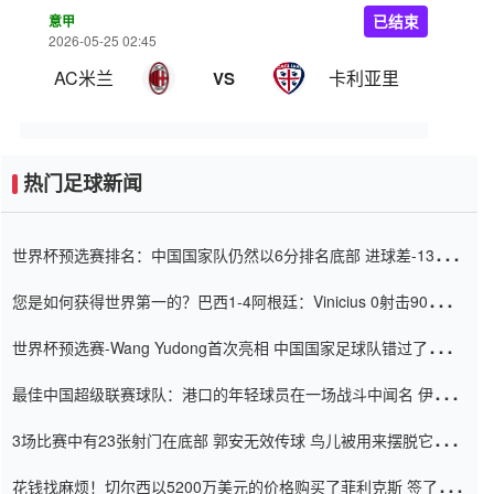
意甲
已结束
2026-05-25 02:45
AC米兰
卡利亚里
VS
热门足球新闻
世界杯预选赛排名：中国国家队仍然以6分排名底部 进球差-13令人
震惊
您是如何获得世界第一的？巴西1-4阿根廷：Vinicius 0射击90分钟
内
世界杯预选赛-Wang Yudong首次亮相 中国国家足球队错过了世界
杯0-2
最佳中国超级联赛球队：港口的年轻球员在一场战斗中闻名 伊万放
弃了泰桑（Taishan）
3场比赛中有23张射门在底部 郭安无效传球 鸟儿被用来摆脱它
Setien痴迷于三名后卫
花钱找麻烦！切尔西以5200万美元的价格购买了菲利克斯 签了7年