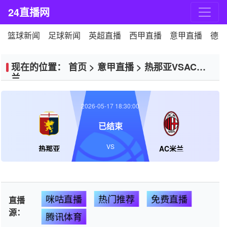
24直播网
篮球新闻
足球新闻
英超直播
西甲直播
意甲直播
德甲
现在的位置：
首页
>
意甲直播
>
热那亚VSAC米
兰
2026-05-17 18:30:00
已结束
VS
热那亚
AC米兰
咪咕直播
热门推荐
免费直播
直播
源：
腾讯体育