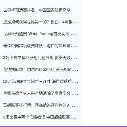
世界杯预选赛排名：中国国家队仍然以6分
排名底部 进球差-13令人震惊
您是如何获得世界第一的？巴西1-4阿根
廷：Vinicius 0射击90分钟内
世界杯预选赛-Wang Yudong首次亮相 中国
国家足球队错过了世界杯0-2
最佳中国超级联赛球队：港口的年轻球员在
一场战斗中闻名 伊万放弃了泰桑
3场比赛中有23张射门在底部 郭安无效传球
（Taishan）
鸟儿被用来摆脱它 Setien痴迷于三名后卫
花钱找麻烦！切尔西以5200万美元的价格
购买了菲利克斯 签了7年 并在半年内租了夏
缺少英超联赛金靴位三连胜 海拉德落后6球
窗口
只有两个连续三个连续三靴
皇家马德里令人兴奋地消除了皇家学会 安
彭负责造成巨大的灾难！
英超联赛排行榜：阿森纳追逐利物浦9分 曼
联连续三件坏事
3场比赛中两个低级错误 中国超级联赛的前
守门员很老 是时候让位了 最好的继任者出