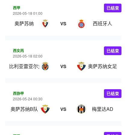
西甲
已结束
2026-05-18 01:00
奥萨苏纳
西班牙人
VS
西女丙
已结束
2026-05-18 02:00
比利亚雷亚尔女足
奥萨苏纳女足
VS
西协甲
已结束
2026-05-24 00:30
奥萨苏纳B队
梅里达AD
VS