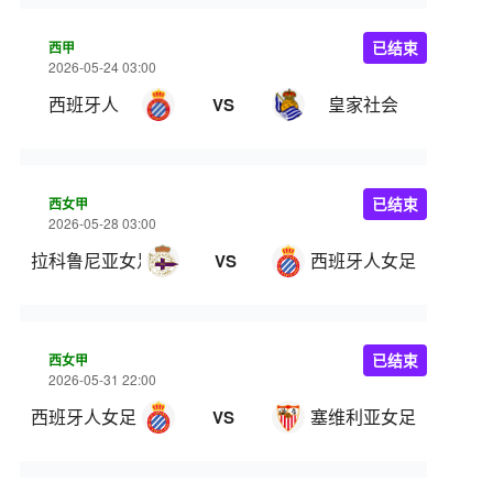
西甲
已结束
2026-05-24 03:00
西班牙人
皇家社会
VS
西女甲
已结束
2026-05-28 03:00
拉科鲁尼亚女足
西班牙人女足
VS
西女甲
已结束
2026-05-31 22:00
西班牙人女足
塞维利亚女足
VS