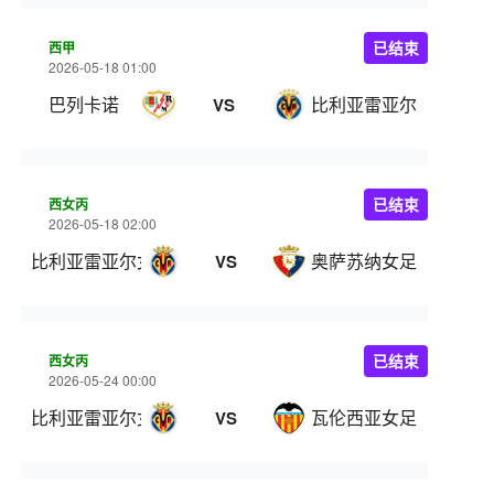
西甲
已结束
2026-05-18 01:00
巴列卡诺
比利亚雷亚尔
VS
西女丙
已结束
2026-05-18 02:00
比利亚雷亚尔女足
奥萨苏纳女足
VS
西女丙
已结束
2026-05-24 00:00
比利亚雷亚尔女足
瓦伦西亚女足
VS