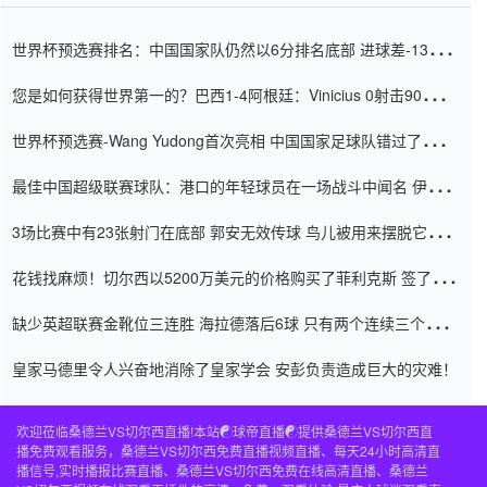
世界杯预选赛排名：中国国家队仍然以6分排名底部 进球差-13令人
震惊
您是如何获得世界第一的？巴西1-4阿根廷：Vinicius 0射击90分钟
内
世界杯预选赛-Wang Yudong首次亮相 中国国家足球队错过了世界
杯0-2
最佳中国超级联赛球队：港口的年轻球员在一场战斗中闻名 伊万放
弃了泰桑（Taishan）
3场比赛中有23张射门在底部 郭安无效传球 鸟儿被用来摆脱它
Setien痴迷于三名后卫
花钱找麻烦！切尔西以5200万美元的价格购买了菲利克斯 签了7年
并在半年内租了夏窗口
缺少英超联赛金靴位三连胜 海拉德落后6球 只有两个连续三个连续
三靴
皇家马德里令人兴奋地消除了皇家学会 安彭负责造成巨大的灾难！
欢迎莅临桑德兰VS切尔西直播!本站☯球帝直播☯提供桑德兰VS切尔西直
播免费观看服务，桑德兰VS切尔西免费直播视频直播、每天24小时高清直
播信号,实时播报比赛直播、桑德兰VS切尔西免费在线高清直播、桑德兰