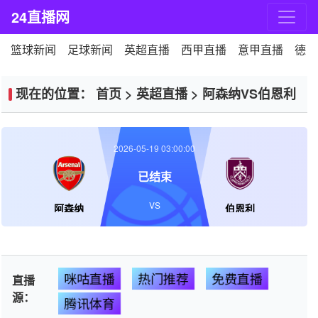
24直播网
篮球新闻
足球新闻
英超直播
西甲直播
意甲直播
德甲
现在的位置：
首页
>
英超直播
>
阿森纳VS伯恩利
2026-05-19 03:00:00
已结束
VS
阿森纳
伯恩利
咪咕直播
热门推荐
免费直播
直播
源：
腾讯体育