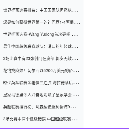
世界杯预选赛排名：中国国家队仍然以6分
排名底部 进球差-13令人震惊
您是如何获得世界第一的？巴西1-4阿根
廷：Vinicius 0射击90分钟内
世界杯预选赛-Wang Yudong首次亮相 中国
国家足球队错过了世界杯0-2
最佳中国超级联赛球队：港口的年轻球员在
一场战斗中闻名 伊万放弃了泰桑
3场比赛中有23张射门在底部 郭安无效传球
（Taishan）
鸟儿被用来摆脱它 Setien痴迷于三名后卫
花钱找麻烦！切尔西以5200万美元的价格
购买了菲利克斯 签了7年 并在半年内租了夏
缺少英超联赛金靴位三连胜 海拉德落后6球
窗口
只有两个连续三个连续三靴
皇家马德里令人兴奋地消除了皇家学会 安
彭负责造成巨大的灾难！
英超联赛排行榜：阿森纳追逐利物浦9分 曼
联连续三件坏事
3场比赛中两个低级错误 中国超级联赛的前
守门员很老 是时候让位了 最好的继任者出