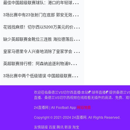
最佳中国超级联赛球队：港口的年轻球员在
一场战斗中闻名 伊万放弃了泰桑
3场比赛中有23张射门在底部 郭安无效传球
（Taishan）
鸟儿被用来摆脱它 Setien痴迷于三名后卫
花钱找麻烦！切尔西以5200万美元的价格
购买了菲利克斯 签了7年 并在半年内租了夏
缺少英超联赛金靴位三连胜 海拉德落后6球
窗口
只有两个连续三个连续三靴
皇家马德里令人兴奋地消除了皇家学会 安
彭负责造成巨大的灾难！
英超联赛排行榜：阿森纳追逐利物浦9分 曼
联连续三件坏事
3场比赛中两个低级错误 中国超级联赛的前
守门员很老 是时候让位了 最好的继任者出
现
欢迎莅临桑德兰VS切尔西直播!本站☯球帝直播☯提供桑德兰V
直播、桑德兰VS切尔西视频在线观看无插件的高清、免费、观
24直播网 | All Football App
网站地图
Copyright © 2021-2024 24直播网. All Rights Reserved.
友情链接
百度
腾讯
新浪
淘宝