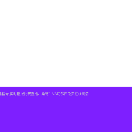
播信号,实时播报比赛直播、桑德兰VS切尔西免费在线高清