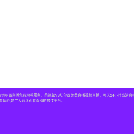
S切尔西直播免费观看服务，桑德兰VS切尔西免费直播视频直播、每天24小时高清直
看体验,是广大球迷观看直播的最佳平台。