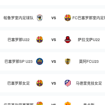
帕鲁罗室内足球队
FC巴塞罗那室内足
VS
巴塞罗那U22
萨拉戈萨U22
VS
巴塞罗那SP U23
莫阿FCU23
VS
巴塞罗那女足
马德里竞技女足
VS
瓜亚基尔巴塞罗那
奥卡斯