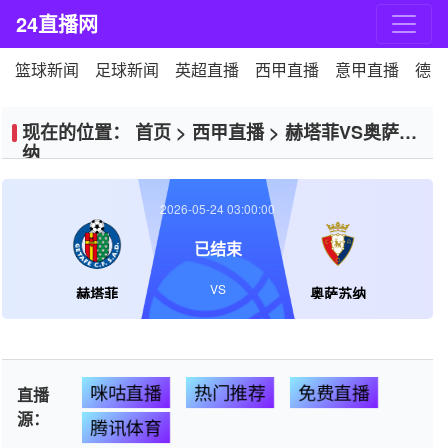
24直播网
篮球新闻
足球新闻
英超直播
西甲直播
意甲直播
德甲
现在的位置：
首页
>
西甲直播
>
赫塔菲VS奥萨苏
纳
2026-05-24 03:00:00
已结束
VS
赫塔菲
奥萨苏纳
咪咕直播
热门推荐
免费直播
直播
源：
腾讯体育