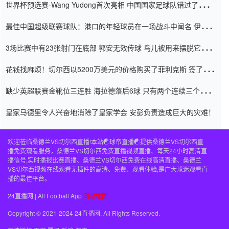
世界杯预选赛-Wang Yudong首次亮相 中国国家足球队错过了世界
杯0-2
最佳中国超级联赛球队：港口的年轻球员在一场战斗中闻名 伊万放
弃了泰桑（Taishan）
3场比赛中有23张射门在底部 郭安无效传球 鸟儿被用来摆脱它
Setien痴迷于三名后卫
花钱找麻烦！切尔西以5200万美元的价格购买了菲利克斯 签了7年
并在半年内租了夏窗口
缺少英超联赛金靴位三连胜 海拉德落后6球 只有两个连续三个连续
三靴
皇家马德里令人兴奋地消除了皇家学会 安彭负责造成巨大的灾难！
欢迎莅临桑德兰VS切尔西直播!本站☯球帝直播☯提供桑德兰VS切尔西直
播免费观看服务，桑德兰VS切尔西免费直播视频直播、每天24小时高清直
播信号,实时播报比赛直播、桑德兰VS切尔西免费在线高清直播、桑德兰
VS切尔西视频在线观看无插件的高清、免费、观看体验,是广大球迷观看直
播的最佳平台。
24直播网 | All Football App
网站地图
Copyright © 2021-2024 24直播网. All Rights Reserved.