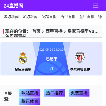
24直播网
篮球新闻
足球新闻
英超直播
西甲直播
意甲直播
德甲
现在的位置：
首页
>
西甲直播
>
皇家马德里VS毕
尔巴鄂竞技
2026-05-24 03:00:00
已结束
VS
皇家马德里
毕尔巴鄂竞技
咪咕直播
热门推荐
免费直播
直播
源：
腾讯体育