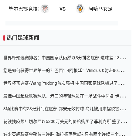
毕尔巴鄂竞技女足
阿哈马女足
VS
热门足球新闻
世界杯预选赛排名：中国国家队仍然以6分排名底部 进球差-13令人
震惊
您是如何获得世界第一的？巴西1-4阿根廷：Vinicius 0射击90分钟
内
世界杯预选赛-Wang Yudong首次亮相 中国国家足球队错过了世界
杯0-2
最佳中国超级联赛球队：港口的年轻球员在一场战斗中闻名 伊万放
弃了泰桑（Taishan）
3场比赛中有23张射门在底部 郭安无效传球 鸟儿被用来摆脱它
Setien痴迷于三名后卫
花钱找麻烦！切尔西以5200万美元的价格购买了菲利克斯 签了7年
并在半年内租了夏窗口
缺少英超联赛金靴位三连胜 海拉德落后6球 只有两个连续三个连续