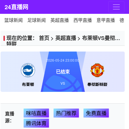
24直播网
篮球新闻
足球新闻
英超直播
西甲直播
意甲直播
德甲
现在的位置：
首页
>
英超直播
>
布莱顿VS曼彻斯
特联
2026-05-24 23:00:00
已结束
VS
布莱顿
曼彻斯特联
咪咕直播
热门推荐
免费直播
直播
源：
腾讯体育