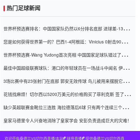
热门足球新闻
世界杯预选赛排名：中国国家队仍然以6分排名底部 进球差-13令人
震惊
您是如何获得世界第一的？巴西1-4阿根廷：Vinicius 0射击90分钟
内
世界杯预选赛-Wang Yudong首次亮相 中国国家足球队错过了世界
杯0-2
最佳中国超级联赛球队：港口的年轻球员在一场战斗中闻名 伊万放
弃了泰桑（Taishan）
3场比赛中有23张射门在底部 郭安无效传球 鸟儿被用来摆脱它
Setien痴迷于三名后卫
花钱找麻烦！切尔西以5200万美元的价格购买了菲利克斯 签了7年
并在半年内租了夏窗口
缺少英超联赛金靴位三连胜 海拉德落后6球 只有两个连续三个连续
三靴
皇家马德里令人兴奋地消除了皇家学会 安彭负责造成巨大的灾难！
欢迎莅临桑德兰VS切尔西直播!本站☯球帝直播☯提供桑德兰VS切尔西直