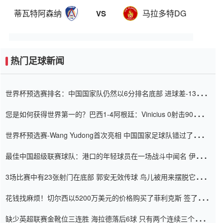
蒂瓦特阿森纳
马拉多特DG
VS
热门足球新闻
世界杯预选赛排名：中国国家队仍然以6分排名底部 进球差-13令人
震惊
您是如何获得世界第一的？巴西1-4阿根廷：Vinicius 0射击90分钟
内
世界杯预选赛-Wang Yudong首次亮相 中国国家足球队错过了世界
杯0-2
最佳中国超级联赛球队：港口的年轻球员在一场战斗中闻名 伊万放
弃了泰桑（Taishan）
3场比赛中有23张射门在底部 郭安无效传球 鸟儿被用来摆脱它
Setien痴迷于三名后卫
花钱找麻烦！切尔西以5200万美元的价格购买了菲利克斯 签了7年
并在半年内租了夏窗口
缺少英超联赛金靴位三连胜 海拉德落后6球 只有两个连续三个连续