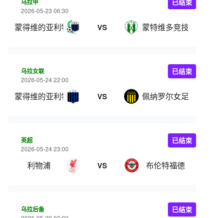
乌拉甲
已结束
2026-05-23 06:30
蒙得维的亚利物浦
蒙特维多竞技
VS
乌拉女联
已结束
2026-05-24 22:00
蒙得维的亚利物浦女足
佩纳罗尔女足
VS
英超
已结束
2026-05-24 23:00
利物浦
布伦特福德
VS
乌拉后备
已结束
2026-05-29 00:00