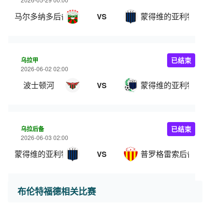
马尔多纳多后备队
蒙得维的亚利物浦后
VS
乌拉甲
已结束
2026-06-02 02:00
波士顿河
蒙得维的亚利物浦
VS
乌拉后备
已结束
2026-06-03 02:00
蒙得维的亚利物浦后备队
普罗格雷索后备队
VS
布伦特福德相关比赛