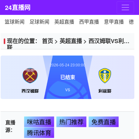
24直播网
篮球新闻
足球新闻
英超直播
西甲直播
意甲直播
德甲
现在的位置：
首页
>
英超直播
>
西汉姆联VS利兹
联
2026-05-24 23:00:00
已结束
VS
西汉姆联
利兹联
咪咕直播
热门推荐
免费直播
直播
源：
腾讯体育