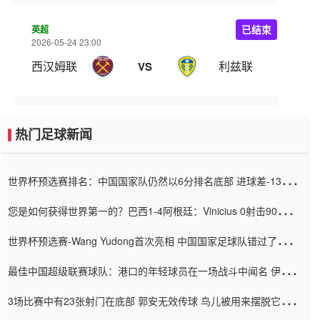
英超
已结束
2026-05-24 23:00
西汉姆联
利兹联
VS
热门足球新闻
世界杯预选赛排名：中国国家队仍然以6分排名底部 进球差-13令人
震惊
您是如何获得世界第一的？巴西1-4阿根廷：Vinicius 0射击90分钟
内
世界杯预选赛-Wang Yudong首次亮相 中国国家足球队错过了世界
杯0-2
最佳中国超级联赛球队：港口的年轻球员在一场战斗中闻名 伊万放
弃了泰桑（Taishan）
3场比赛中有23张射门在底部 郭安无效传球 鸟儿被用来摆脱它
Setien痴迷于三名后卫