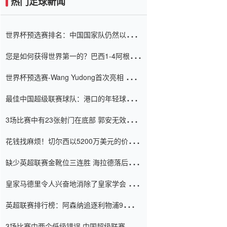
热门足球新闻
世界杯预选赛排名：中国国家队仍然以6分
排名底部 进球差-13令人震惊
您是如何获得世界第一的？巴西1-4阿根
廷：Vinicius 0射击90分钟内
世界杯预选赛-Wang Yudong首次亮相 中国
国家足球队错过了世界杯0-2
最佳中国超级联赛球队：港口的年轻球员在
一场战斗中闻名 伊万放弃了泰桑
3场比赛中有23张射门在底部 郭安无效传球
（Taishan）
鸟儿被用来摆脱它 Setien痴迷于三名后卫
花钱找麻烦！切尔西以5200万美元的价格
购买了菲利克斯 签了7年 并在半年内租了夏
缺少英超联赛金靴位三连胜 海拉德落后6球
窗口
只有两个连续三个连续三靴
皇家马德里令人兴奋地消除了皇家学会 安
彭负责造成巨大的灾难！
英超联赛排行榜：阿森纳追逐利物浦9分 曼
联连续三件坏事
3场比赛中两个低级错误 中国超级联赛的前