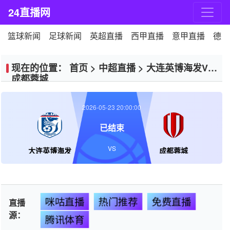
24直播网
篮球新闻
足球新闻
英超直播
西甲直播
意甲直播
德甲
现在的位置：
首页
>
中超直播
>
大连英博海发VS
成都蓉城
2026-05-23 20:00:00
已结束
VS
大连英博海发
成都蓉城
咪咕直播
热门推荐
免费直播
直播
源：
腾讯体育