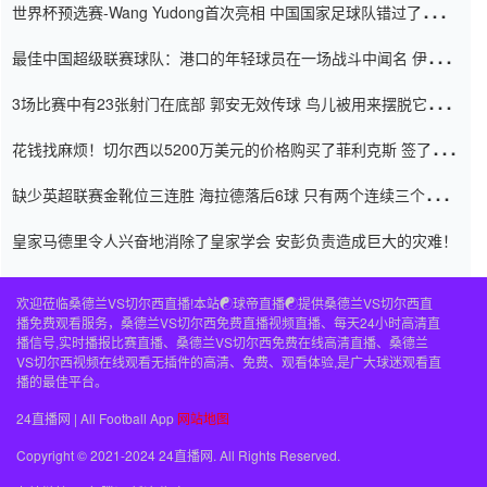
世界杯预选赛-Wang Yudong首次亮相 中国国家足球队错过了世界
杯0-2
最佳中国超级联赛球队：港口的年轻球员在一场战斗中闻名 伊万放
弃了泰桑（Taishan）
3场比赛中有23张射门在底部 郭安无效传球 鸟儿被用来摆脱它
Setien痴迷于三名后卫
花钱找麻烦！切尔西以5200万美元的价格购买了菲利克斯 签了7年
并在半年内租了夏窗口
缺少英超联赛金靴位三连胜 海拉德落后6球 只有两个连续三个连续
三靴
皇家马德里令人兴奋地消除了皇家学会 安彭负责造成巨大的灾难！
欢迎莅临桑德兰VS切尔西直播!本站☯球帝直播☯提供桑德兰VS切尔西直
播免费观看服务，桑德兰VS切尔西免费直播视频直播、每天24小时高清直
播信号,实时播报比赛直播、桑德兰VS切尔西免费在线高清直播、桑德兰
VS切尔西视频在线观看无插件的高清、免费、观看体验,是广大球迷观看直
播的最佳平台。
24直播网 | All Football App
网站地图
Copyright © 2021-2024 24直播网. All Rights Reserved.