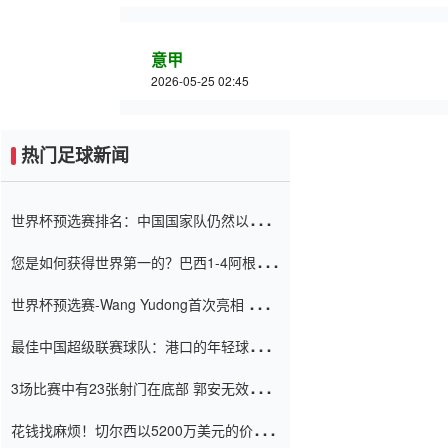
意甲
2026-05-25 02:45
热门足球新闻
世界杯预选赛排名：中国国家队仍然以6分
排名底部 进球差-13令人震惊
您是如何获得世界第一的？巴西1-4阿根
廷：Vinicius 0射击90分钟内
世界杯预选赛-Wang Yudong首次亮相 中国
国家足球队错过了世界杯0-2
最佳中国超级联赛球队：港口的年轻球员在
一场战斗中闻名 伊万放弃了泰桑
3场比赛中有23张射门在底部 郭安无效传球
（Taishan）
鸟儿被用来摆脱它 Setien痴迷于三名后卫
花钱找麻烦！切尔西以5200万美元的价格