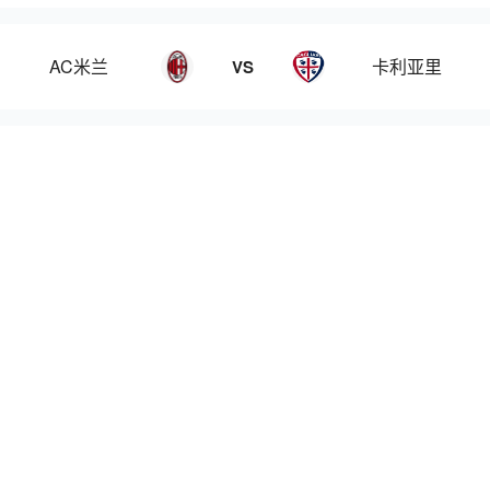
AC米兰
卡利亚里
VS