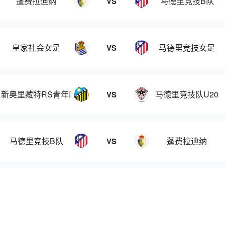
蓬费拉迪纳
马德里竞技B队
VS
皇家社会女足
马德里竞技女足
VS
新奥里藏特RS青年队
马德里竞技队U20
VS
马德里竞技B队
蓬费拉迪纳
VS