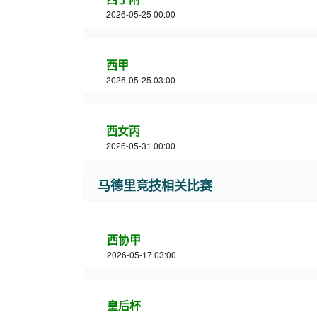
2026-05-25 00:00
西甲
2026-05-25 03:00
西女丙
2026-05-31 00:00
马德里竞技相关比赛
西协甲
2026-05-17 03:00
皇后杯