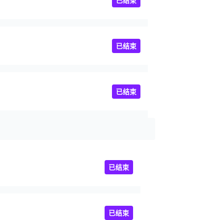
已结束
已结束
已结束
已结束
已结束