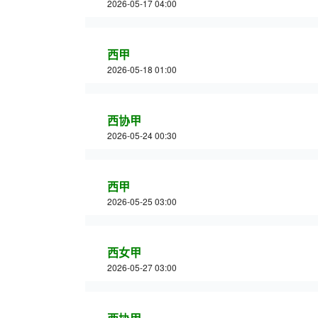
2026-05-17 04:00
西甲
2026-05-18 01:00
西协甲
2026-05-24 00:30
西甲
2026-05-25 03:00
西女甲
2026-05-27 03:00