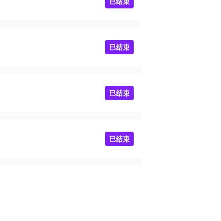
已结束
已结束
已结束
已结束