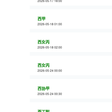
2026-05-17 18:00
西甲
2026-05-18 01:00
西女丙
2026-05-18 02:00
西女丙
2026-05-24 00:00
西协甲
2026-05-24 00:30
西丁附