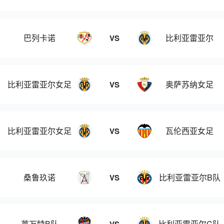
巴列卡诺
比利亚雷亚尔
VS
比利亚雷亚尔女足
奥萨苏纳女足
VS
比利亚雷亚尔女足
瓦伦西亚女足
VS
桑鲁玖诺
比利亚雷亚尔B队
VS
莱万特B队
比利亚雷亚尔C队