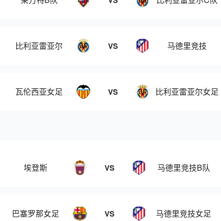
VS
比利亚雷亚尔
马德里竞技
VS
瓦伦西亚女足
比利亚雷亚尔女足
VS
埃登斯
马德里竞技B队
VS
巴塞罗那女足
马德里竞技女足
VS