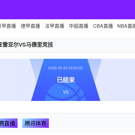
意甲直播
德甲直播
法甲直播
中超直播
CBA直播
NBA直
亚雷亚尔VS马德里竞技
2026-05-25 03:00:00
已结束
VS
费直播
腾讯体育