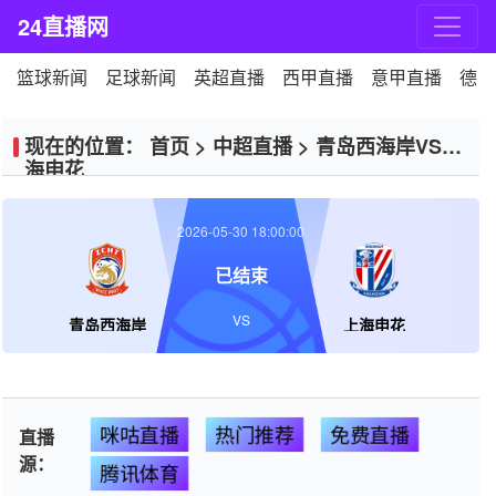
24直播网
篮球新闻
足球新闻
英超直播
西甲直播
意甲直播
德甲
现在的位置：
首页
>
中超直播
>
青岛西海岸VS上
海申花
2026-05-30 18:00:00
已结束
VS
青岛西海岸
上海申花
咪咕直播
热门推荐
免费直播
直播
源：
腾讯体育