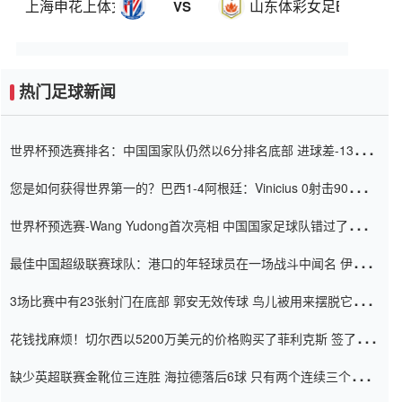
上海申花上体女足
山东体彩女足B队
VS
热门足球新闻
世界杯预选赛排名：中国国家队仍然以6分排名底部 进球差-13令人
震惊
您是如何获得世界第一的？巴西1-4阿根廷：Vinicius 0射击90分钟
内
世界杯预选赛-Wang Yudong首次亮相 中国国家足球队错过了世界
杯0-2
最佳中国超级联赛球队：港口的年轻球员在一场战斗中闻名 伊万放
弃了泰桑（Taishan）
3场比赛中有23张射门在底部 郭安无效传球 鸟儿被用来摆脱它
Setien痴迷于三名后卫
花钱找麻烦！切尔西以5200万美元的价格购买了菲利克斯 签了7年
并在半年内租了夏窗口
缺少英超联赛金靴位三连胜 海拉德落后6球 只有两个连续三个连续
三靴