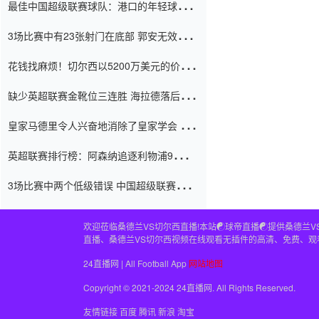
最佳中国超级联赛球队：港口的年轻球员在
一场战斗中闻名 伊万放弃了泰桑
3场比赛中有23张射门在底部 郭安无效传球
（Taishan）
鸟儿被用来摆脱它 Setien痴迷于三名后卫
花钱找麻烦！切尔西以5200万美元的价格
购买了菲利克斯 签了7年 并在半年内租了夏
缺少英超联赛金靴位三连胜 海拉德落后6球
窗口
只有两个连续三个连续三靴
皇家马德里令人兴奋地消除了皇家学会 安
彭负责造成巨大的灾难！
英超联赛排行榜：阿森纳追逐利物浦9分 曼
联连续三件坏事
3场比赛中两个低级错误 中国超级联赛的前
守门员很老 是时候让位了 最好的继任者出
现
欢迎莅临桑德兰VS切尔西直播!本站☯球帝直播☯提供桑德兰V
直播、桑德兰VS切尔西视频在线观看无插件的高清、免费、观
24直播网 | All Football App
网站地图
Copyright © 2021-2024 24直播网. All Rights Reserved.
友情链接
百度
腾讯
新浪
淘宝