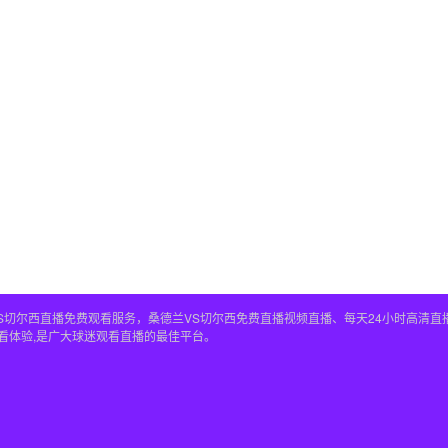
S切尔西直播免费观看服务，桑德兰VS切尔西免费直播视频直播、每天24小时高清直
看体验,是广大球迷观看直播的最佳平台。