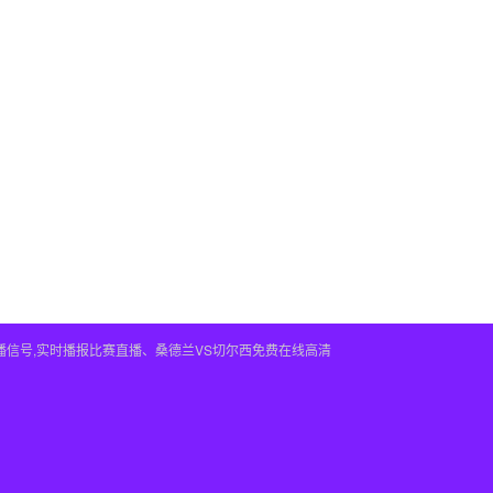
播信号,实时播报比赛直播、桑德兰VS切尔西免费在线高清