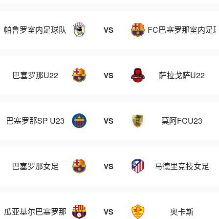
帕鲁罗室内足球队
FC巴塞罗那室内足
VS
巴塞罗那U22
萨拉戈萨U22
VS
巴塞罗那SP U23
莫阿FCU23
VS
巴塞罗那女足
马德里竞技女足
VS
瓜亚基尔巴塞罗那
奥卡斯
VS