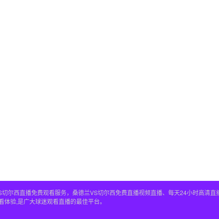
S切尔西直播免费观看服务，桑德兰VS切尔西免费直播视频直播、每天24小时高清直
看体验,是广大球迷观看直播的最佳平台。