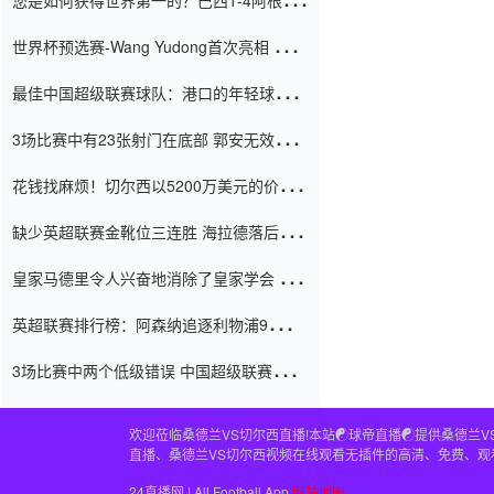
您是如何获得世界第一的？巴西1-4阿根
廷：Vinicius 0射击90分钟内
世界杯预选赛-Wang Yudong首次亮相 中国
国家足球队错过了世界杯0-2
最佳中国超级联赛球队：港口的年轻球员在
一场战斗中闻名 伊万放弃了泰桑
3场比赛中有23张射门在底部 郭安无效传球
（Taishan）
鸟儿被用来摆脱它 Setien痴迷于三名后卫
花钱找麻烦！切尔西以5200万美元的价格
购买了菲利克斯 签了7年 并在半年内租了夏
缺少英超联赛金靴位三连胜 海拉德落后6球
窗口
只有两个连续三个连续三靴
皇家马德里令人兴奋地消除了皇家学会 安
彭负责造成巨大的灾难！
英超联赛排行榜：阿森纳追逐利物浦9分 曼
联连续三件坏事
3场比赛中两个低级错误 中国超级联赛的前
守门员很老 是时候让位了 最好的继任者出
现
欢迎莅临桑德兰VS切尔西直播!本站☯球帝直播☯提供桑德兰V
直播、桑德兰VS切尔西视频在线观看无插件的高清、免费、观
24直播网 | All Football App
网站地图