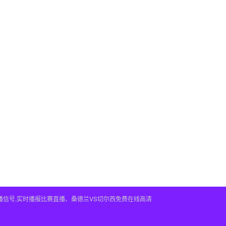
播信号,实时播报比赛直播、桑德兰VS切尔西免费在线高清