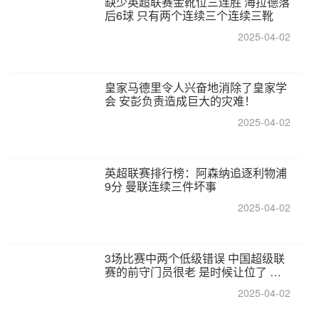
缺少英超联赛金靴位三连胜 海拉德落
后6球 只有两个连续三个连续三靴
2025-04-02
皇家马德里令人兴奋地消除了皇家学
会 安彭负责造成巨大的灾难！
2025-04-02
英超联赛排行榜：阿森纳追逐利物浦
9分 曼联连续三件坏事
2025-04-02
3场比赛中两个低级错误 中国超级联
赛的前守门员很老 是时候让位了 最
好的继任者出现
2025-04-02