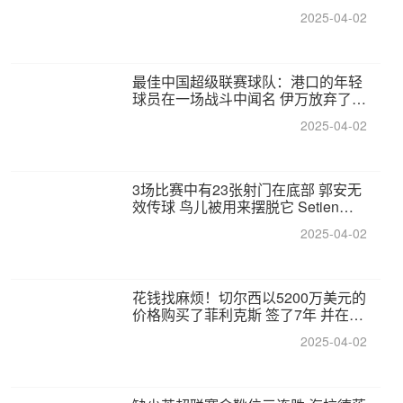
2025-04-02
最佳中国超级联赛球队：港口的年轻
球员在一场战斗中闻名 伊万放弃了泰
桑（Taishan）
2025-04-02
3场比赛中有23张射门在底部 郭安无
效传球 鸟儿被用来摆脱它 Setien痴
迷于三名后卫
2025-04-02
花钱找麻烦！切尔西以5200万美元的
价格购买了菲利克斯 签了7年 并在半
年内租了夏窗口
2025-04-02