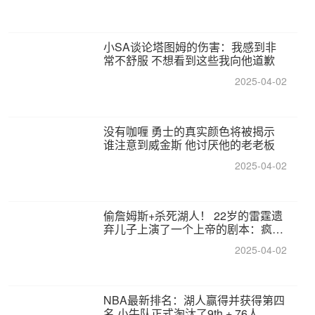
小SA谈论塔图姆的伤害：我感到非
常不舒服 不想看到这些我向他道歉
2025-04-02
没有咖喱 勇士的真实颜色将被揭示
谁注意到威金斯 他讨厌他的老老板
2025-04-02
偷詹姆斯+杀死湖人！ 22岁的雷霆遗
弃儿子上演了一个上帝的剧本：疯狂
的反击争夺1亿元人民币的合同
2025-04-02
NBA最新排名：湖人赢得并获得第四
名 小牛队正式淘汰了9th + 76人